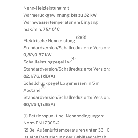
Nenn-Heizleistung mit
Wärmerückgewinnung:
bis zu 32 kW
Warmwassertemperatur am Eingang
max/min:
75/10°C
(2)(3)
Elektrische Nennleistung
Standardversion/Schallreduzierte Version:
0,82/0,87 kW
(4)
Schallleistungpegel Lw
Standardversion/Schallreduzierte Version:
82,1/76,1 dB(A)
Schalldruckpegel Lp gemessen in 5 m
(5)
Abstand
Standardversion/Schallreduzierte Version:
60,1/54,1 dB(A)
(1) Betriebspunkt bei Nennbedingungen:
Norm EN 12309-2.
(2) Bei Außenlufttemperaturen unter 33 °C
ist eine Reduzierung der Gebläsedrehzahl