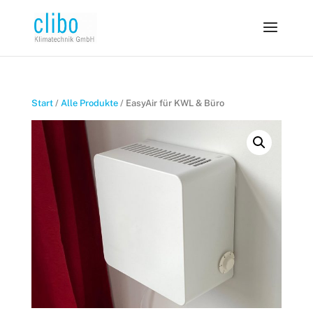
Start
/
Alle Produkte
/ EasyAir für KWL & Büro